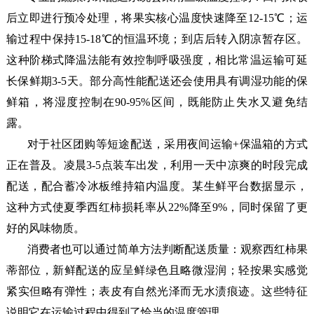
后立即进行预冷处理，将果实核心温度快速降至12-15℃；运
输过程中保持15-18℃的恒温环境；到店后转入阴凉暂存区。
这种阶梯式降温法能有效控制呼吸强度，相比常温运输可延
长保鲜期3-5天。部分高性能配送还会使用具有调湿功能的保
鲜箱，将湿度控制在90-95%区间，既能防止失水又避免结
露。
对于社区团购等短途配送，采用夜间运输+保温箱的方式
正在普及。凌晨3-5点装车出发，利用一天中凉爽的时段完成
配送，配合蓄冷冰板维持箱内温度。某生鲜平台数据显示，
这种方式使夏季西红柿损耗率从22%降至9%，同时保留了更
好的风味物质。
消费者也可以通过简单方法判断配送质量：观察西红柿果
蒂部位，新鲜配送的应呈鲜绿色且略微湿润；轻按果实感觉
紧实但略有弹性；表皮有自然光泽而无水渍痕迹。这些特征
说明它在运输过程中得到了恰当的温度管理。